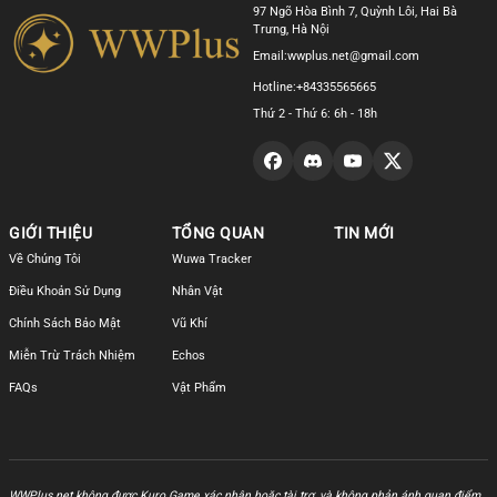
97 Ngõ Hòa Bình 7, Quỳnh Lôi, Hai Bà
Trưng, Hà Nội
Email:
wwplus.net@gmail.com
Hotline:
+84335565665
Thứ 2 - Thứ 6: 6h - 18h
GIỚI THIỆU
TỔNG QUAN
TIN MỚI
Về Chúng Tôi
Wuwa Tracker
Điều Khoản Sử Dụng
Nhân Vật
Chính Sách Bảo Mật
Vũ Khí
Miễn Trừ Trách Nhiệm
Echos
FAQs
Vật Phẩm
WWPlus.net không được Kuro Game xác nhận hoặc tài trợ, và không phản ánh quan điểm