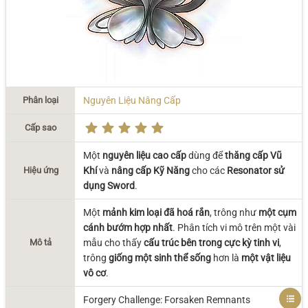
Phân loại
Nguyên Liệu Nâng Cấp
Cấp sao
Một
nguyên liệu cao cấp
dùng để
thăng cấp Vũ
Hiệu ứng
Khí
và
nâng cấp Kỹ Năng
cho các
Resonator sử
dụng Sword
.
Một
mảnh kim loại đã hoá rắn
, trông như
một cụm
cánh bướm hợp nhất
. Phân tích vi mô trên một vài
Mô tả
mẫu cho thấy
cấu trúc bên trong cực kỳ tinh vi
,
trông
giống một sinh thể sống
hơn là
một vật liệu
vô cơ
.
Forgery Challenge: Forsaken Remnants