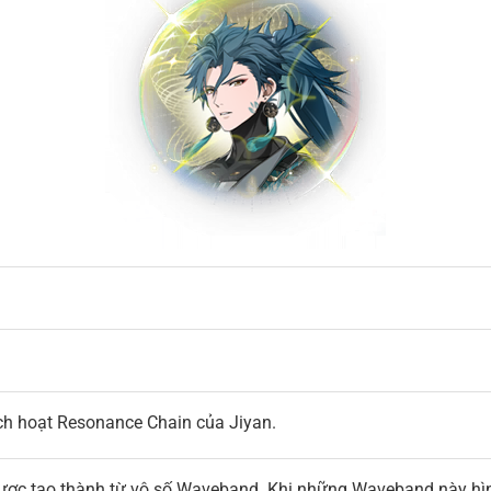
ch hoạt Resonance Chain của Jiyan.
được tạo thành từ vô số Waveband. Khi những Waveband này hì