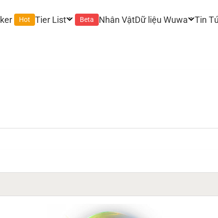
ker
Tier List
Nhân Vật
Dữ liệu Wuwa
Tin T
Hot
Beta