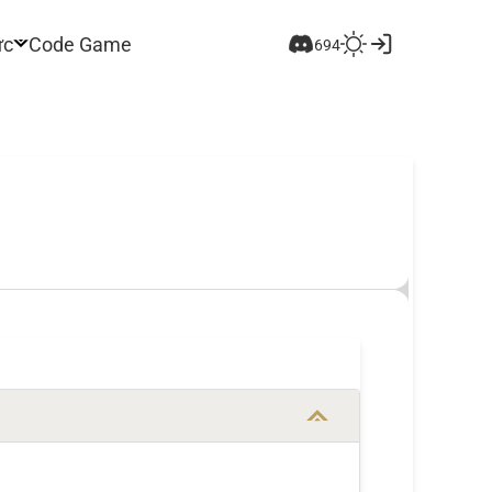
ức
Code Game
694