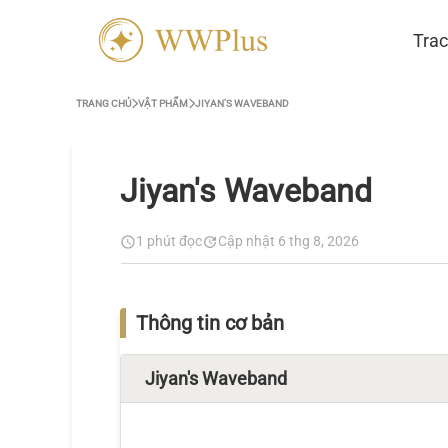
Trac
TRANG CHỦ
VẬT PHẨM
JIYAN'S WAVEBAND
Jiyan's Waveband
1 phút đọc
Cập nhật 6 thg 8, 2026
Thông tin cơ bản
Jiyan's Waveband