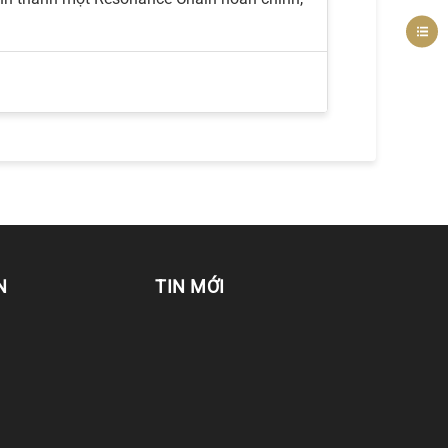
N
TIN MỚI