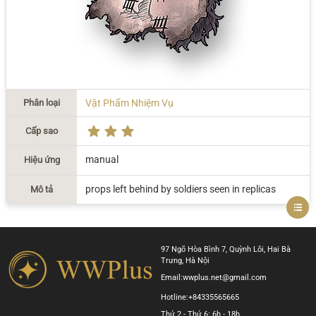
Phân loại
Vật Phẩm Nhiệm Vụ
Cấp sao
manual
Hiệu ứng
props left behind by soldiers seen in replicas
Mô tả
97 Ngõ Hòa Bình 7, Quỳnh Lôi, Hai Bà
Trưng, Hà Nội
Email:
wwplus.net@gmail.com
Hotline:
+84335565665
Thứ 2 - Thứ 6: 6h - 18h