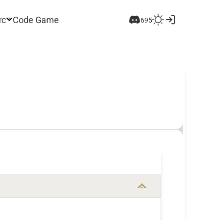
ức
Code Game
695