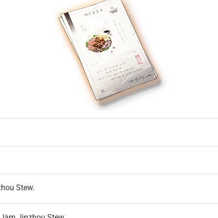
zhou Stew.
h làm Jinzhou Stew.