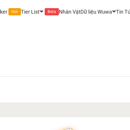
ker
Tier List
Nhân Vật
Dữ liệu Wuwa
Tin T
Hot
Beta