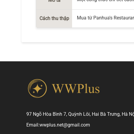
Mô tả
Mua từ Panhua's Restauran
Cách thu thập
97 Ngõ Hòa Bình 7, Quỳnh Lôi, Hai Bà Trưng, Hà Nộ
Email:
wwplus.net@gmail.com