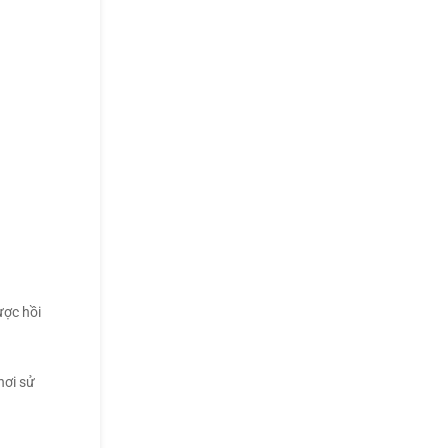
ược hồi
hơi sử