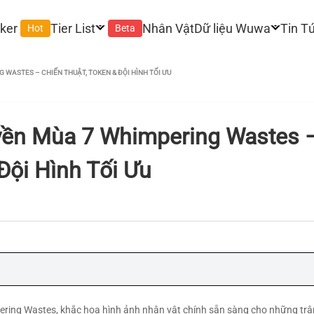
ker
Tier List
Nhân Vật
Dữ liệu Wuwa
Tin T
Hot
Beta
WASTES – CHIẾN THUẬT, TOKEN & ĐỘI HÌNH TỐI ƯU
ền Mùa 7 Whimpering Wastes 
Đội Hình Tối Ưu
ring Wastes, khắc họa hình ảnh nhân vật chính sẵn sàng cho những trậ