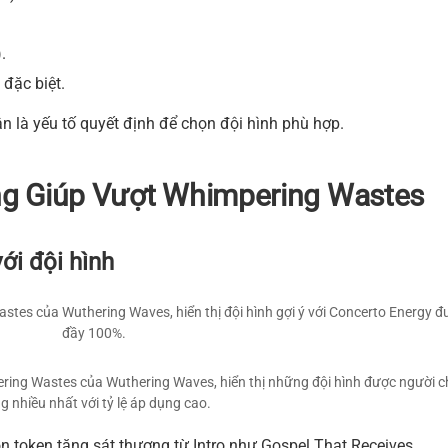
.
 đặc biệt.
rận là yếu tố quyết định để chọn đội hình phù hợp.
g Giúp Vượt Whimpering Wastes
ới đội hình
tes của Wuthering Waves, hiển thị đội hình gợi ý với Concerto Energy đ
đầy 100%.
ing Wastes của Wuthering Waves, hiển thị những đội hình được người c
g nhiều nhất với tỷ lệ áp dụng cao.
ọn token tăng sát thương từ Intro như Gospel That Receives