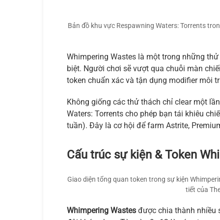
Bản đồ khu vực Respawning Waters: Torrents tro
Whimpering Wastes
là một trong những th
biệt. Người chơi sẽ vượt qua chuỗi màn chiế
token chuẩn xác và tận dụng modifier môi t
Không giống các thử thách chỉ clear một l
Waters: Torrents cho phép bạn tái khiêu chi
tuần). Đây là cơ hội để farm Astrite, Premi
Cấu trúc sự kiện & Token Wh
Giao diện tổng quan token trong sự kiện Whimperi
tiết của Th
Whimpering Wastes
được chia thành nhiều s