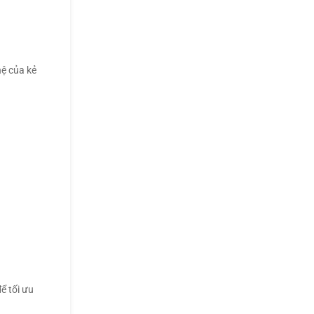
hệ của kẻ
ể tối ưu