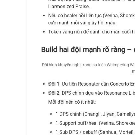
Harmonized Praise.
Nếu có healer hồi liên tục (Verina, Shor
cực mạnh mỗi vài giây hồi máu.
Token vàng nên để dành cho màn cuối 
Build hai đội mạnh rõ ràng – c
Đội hình khuyến nghị trong sự kiện Whimpering Wa
m
Đội 1
: Ưu tiên Resonator cần Concerto En
Đội 2
: DPS chính dựa vào Resonance Lib
Mỗi đội nên có ít nhất:
1 DPS chính (Changli, Jiyan, Camelly
1 Support buff/heal (Verina, Shorekee
1 Sub DPS / debuff (Sanhua, Mortefi