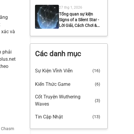
Hình, Mẹo Clear 180s
27 thg 1, 2026
và Phần Thưởng
Tổng quan sự kiện
năng
Signs of a Silent Star -
t
Lời Giải, Cách Chơi &
 xác và
Phần Thưởng
25 thg 1, 2026
Tổng hợp tin rò rỉ lụm
được từ nhiều nguồn
n phải
Các danh mục
ngày 25/01/2026
plus.net
23 thg 1, 2026
 theo
Sự Kiện Vĩnh Viễn
(16)
Tóm Tắt Nội Dung
Phiên Bản Livestream
3.1 Wuthering Waves
Kiến Thức Game
(6)
Cốt Truyện Wuthering
(3)
Waves
Tin Cập Nhật
(13)
s: Chasm
Tóm Tắt Phiên Bản
(8)