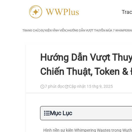
Trac
TRANG CHỦ
SỰ KIỆN VĨNH VIỄN
HƯỚNG DẪN VƯỢT THUYỀN MÙA 7 WHIMPERING 
Hướng Dẫn Vượt Thuy
Chiến Thuật, Token & 
7 phút đọc
Cập nhật 15 thg 9, 2025
Mục Lục
Hình nền sự kiện Whimpering Wastes trong Wuthe