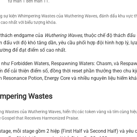
từ màn 1 đến màn 11.
ng sự kiện Whimpering Wastes của Wuthering Waves, đánh dấu khu vực t
cao nhất với biểu tượng khóa.
ử thách endgame của
Wuthering Waves
, thuộc chế độ thách đấu
n đấu với độ khó tăng dần, yêu cầu phối hợp đội hình hợp lý, lự
rường để đạt điểm số cao nhất.
ần như Forbidden Waters, Respawning Waters: Chasm, và Respa
ến để cải thiện điểm số, đồng thời reset phần thưởng theo chu k
um Resonance Potion, Energy Core và nhiều nguyên liệu hiếm khá
impering Wastes
ng Wastes của Wuthering Waves, hiển thị các token vàng và tím cùng hiệ
e Gospel that Receives Harmonized Praise.
tage, mỗi stage gồm 2 hiệp (First Half và Second Half) và yêu 