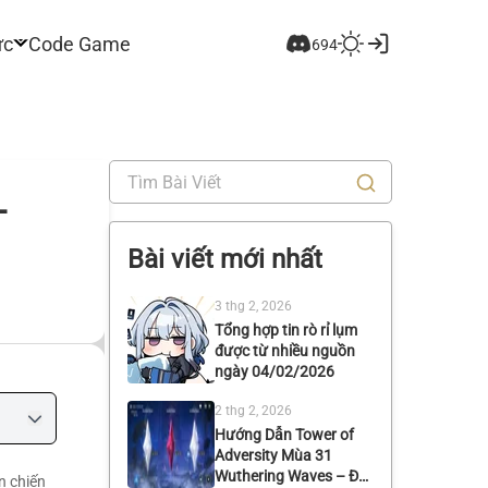
ức
Code Game
694
–
Bài viết mới nhất
3 thg 2, 2026
Tổng hợp tin rò rỉ lụm
được từ nhiều nguồn
ngày 04/02/2026
2 thg 2, 2026
Hướng Dẫn Tower of
Adversity Mùa 31
Wuthering Waves – Đội
n chiến