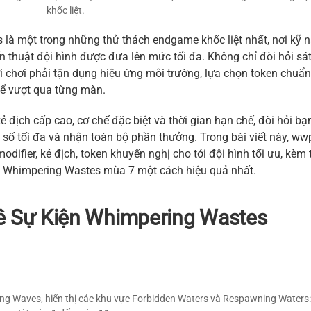
khốc liệt.
 là một trong những thử thách endgame khốc liệt nhất, nơi kỹ 
n thuật đội hình được đưa lên mức tối đa. Không chỉ đòi hỏi sá
i chơi phải tận dụng hiệu ứng môi trường, lựa chọn token chuẩn
để vượt qua từng màn.
 địch cấp cao, cơ chế đặc biệt và thời gian hạn chế, đòi hỏi bạ
số tối đa và nhận toàn bộ phần thưởng. Trong bài viết này, ww
odifier, kẻ địch, token khuyến nghị cho tới đội hình tối ưu, kèm
c Whimpering Wastes mùa 7 một cách hiệu quả nhất.
Về Sự Kiện Whimpering Wastes
ng Waves, hiển thị các khu vực Forbidden Waters và Respawning Water