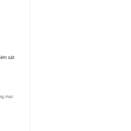
hêm sát
ờng, mục