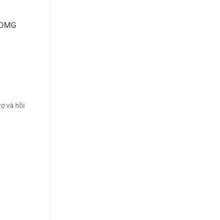
o DMG
ợ và hồi