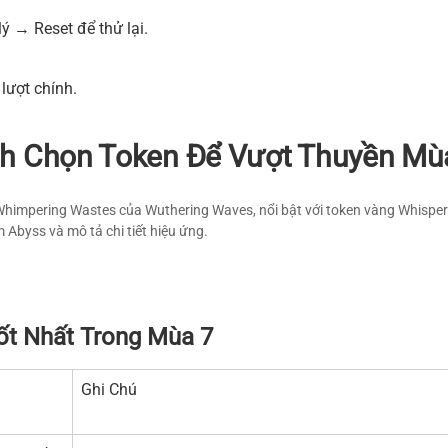
ý → Reset để thử lại.
lượt chính.
ch Chọn Token Để Vượt Thuyền Mù
Whimpering Wastes của Wuthering Waves, nổi bật với token vàng Whispe
 Abyss và mô tả chi tiết hiệu ứng.
ốt Nhất Trong Mùa 7
Ghi Chú