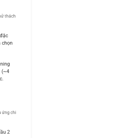
hử thách
 đặc
a chọn
wning
ỳ (~4
c.
u ứng chi
cầu 2