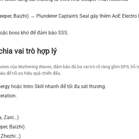
ekeeper, Baizhi) → Plunderer Captain’s Seal gây thêm AoE Electr
hoặc boss khó để đảm bảo SSS.
hia vai trò hợp lý
stes của Wuthering Waves, đảm bảo đủ ba vai trò rõ ràng gồm DPS, hỗ tr
áu để tối ưu hiệu quả chiến đấu.
ergy hoặc Intro Skill nhanh để tối đa sát thương.
eration.
a, Zani…)
per, Baizhi)
, Zhezhi…)