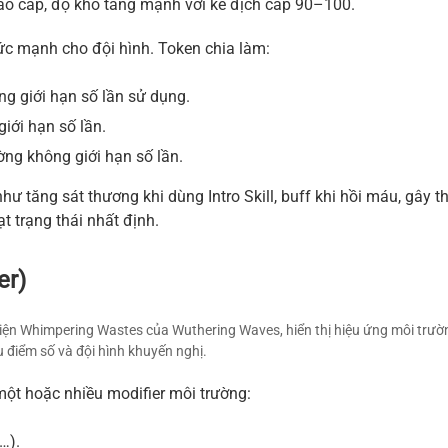
ao cấp, độ khó tăng mạnh với kẻ địch cấp 90–100.
c mạnh cho đội hình. Token chia làm:
ng giới hạn số lần sử dụng.
iới hạn số lần.
ờng không giới hạn số lần.
ư tăng sát thương khi dùng Intro Skill, buff khi hồi máu, gây t
t trạng thái nhất định.
er)
 kiện Whimpering Wastes của Wuthering Waves, hiển thị hiệu ứng môi trư
u điểm số và đội hình khuyến nghị.
một hoặc nhiều modifier môi trường:
…).