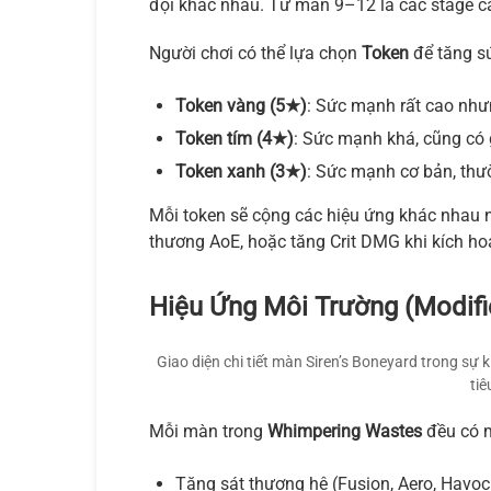
đội khác nhau. Từ màn 9–12 là các stage c
Người chơi có thể lựa chọn
Token
để tăng sứ
Token vàng (5★)
: Sức mạnh rất cao như
Token tím (4★)
: Sức mạnh khá, cũng có g
Token xanh (3★)
: Sức mạnh cơ bản, thư
Mỗi token sẽ cộng các hiệu ứng khác nhau nh
thương AoE, hoặc tăng Crit DMG khi kích hoạ
Hiệu Ứng Môi Trường (Modifi
Giao diện chi tiết màn Siren’s Boneyard trong sự
tiê
Mỗi màn trong
Whimpering Wastes
đều có 
Tăng sát thương hệ (Fusion, Aero, Havoc