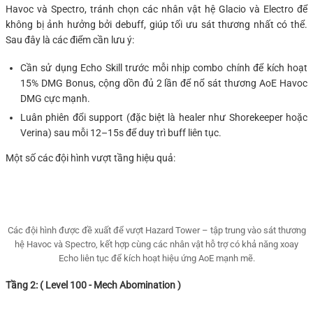
Havoc và Spectro, tránh chọn các nhân vật hệ Glacio và Electro để
không bị ảnh hưởng bởi debuff, giúp tối ưu sát thương nhất có thể.
Sau đây là các điểm cần lưu ý:
Cần sử dụng Echo Skill trước mỗi nhịp combo chính để kích hoạt
15% DMG Bonus, cộng dồn đủ 2 lần để nổ sát thương AoE Havoc
DMG cực mạnh.
Luân phiên đổi support (đặc biệt là healer như Shorekeeper hoặc
Verina) sau mỗi 12–15s để duy trì buff liên tục.
Một số các đội hình vượt tầng hiệu quả:
Các đội hình được đề xuất để vượt Hazard Tower – tập trung vào sát thương
hệ Havoc và Spectro, kết hợp cùng các nhân vật hỗ trợ có khả năng xoay
Echo liên tục để kích hoạt hiệu ứng AoE mạnh mẽ.
Tầng 2: ( Level 100 - Mech Abomination )