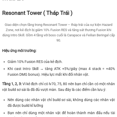
Resonant Tower ( Tháp Trái )
Giao diện chọn tầng trong Resonant Tower – tháp trái của sự kiện Hazard
Zone, nơi kẻ địch bị giảm 10% Fusion RES và tăng sát thương Fusion khi
dùng Intro Skill. Gồm 4 tầng với boss cuối là Carapace và Feilian Beringal cấp
90.
Hiệu ứng môi trường:
Giảm 10% Fusion RES của kẻ địch.
Khi cast Intro Skill → tăng ATK +5%/giây (max 4 stack = +40%
Fusion DMG bonus). Hiệu lực mất khi đổi nhân vật.
Tầng 1, 2, 3:
Vì kẻ địch chỉ có lv70, 75, 80 nên bạn chỉ cần có một nhân
vật build sơ sài là đã đủ vượt màn. Sau đây là các điểm cần lưu ý:
Nên dùng các nhân vật chỉ build sơ sài, không dùng các nhân vật
đã được build kĩ lưỡng
Bạn nên chỉ dùng một nhân vật để hoàn thành màn đấu nếu tài