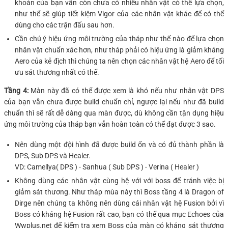
khoản của bạn vẫn còn chưa có nhiều nhân vật có thể lựa chọn,
như thể sẽ giúp tiết kiệm Vigor của các nhân vật khác để có thể
dùng cho các trận đấu sau hơn.
Cần chú ý hiệu ứng môi trường của tháp như thế nào để lựa chọn
nhân vật chuẩn xác hơn, như tháp phải có hiệu ứng là giảm kháng
Aero của kẻ địch thì chúng ta nên chọn các nhân vật hệ Aero để tối
ưu sát thương nhất có thể.
Tầng 4:
Màn này đã có thể được xem là khó nếu như nhân vật DPS
của bạn vẫn chưa được build chuẩn chỉ, ngược lại nếu như đã build
chuẩn thì sẽ rất dễ dàng qua màn được, dù không cần tận dụng hiệu
ứng môi trường của tháp bạn vẫn hoàn toàn có thể đạt được 3 sao.
Nên dùng một đội hình đã được build ổn và có đủ thành phần là
DPS, Sub DPS và Healer.
VD: Camellya( DPS ) - Sanhua ( Sub DPS ) - Verina ( Healer )
Không dùng các nhân vật cùng hệ với với boss để tránh việc bị
giảm sát thương. Như tháp mùa này thì Boss tầng 4 là Dragon of
Dirge nên chúng ta không nên dùng cái nhân vật hệ Fusion bởi vì
Boss có kháng hệ Fusion rất cao, bạn có thể qua mục Echoes của
Wwplus.net để kiểm tra xem Boss của màn có kháng sát thương