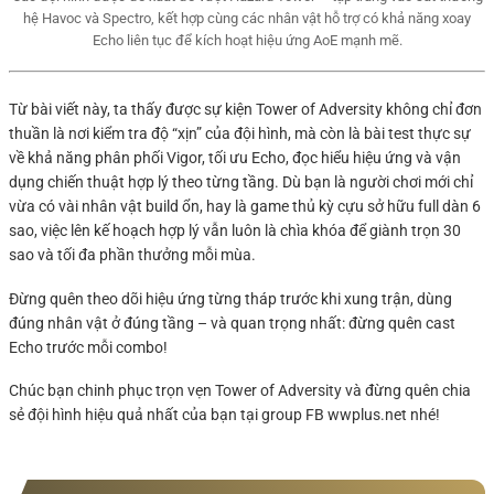
hệ Havoc và Spectro, kết hợp cùng các nhân vật hỗ trợ có khả năng xoay
Echo liên tục để kích hoạt hiệu ứng AoE mạnh mẽ.
Từ bài viết này, ta thấy được sự kiện Tower of Adversity không chỉ đơn
thuần là nơi kiểm tra độ “xịn” của đội hình, mà còn là bài test thực sự
về khả năng phân phối Vigor, tối ưu Echo, đọc hiểu hiệu ứng và vận
dụng chiến thuật hợp lý theo từng tầng. Dù bạn là người chơi mới chỉ
vừa có vài nhân vật build ổn, hay là game thủ kỳ cựu sở hữu full dàn 6
sao, việc lên kế hoạch hợp lý vẫn luôn là chìa khóa để giành trọn 30
sao và tối đa phần thưởng mỗi mùa.
Đừng quên theo dõi hiệu ứng từng tháp trước khi xung trận, dùng
đúng nhân vật ở đúng tầng – và quan trọng nhất: đừng quên cast
Echo trước mỗi combo!
Chúc bạn chinh phục trọn vẹn Tower of Adversity và đừng quên chia
sẻ đội hình hiệu quả nhất của bạn tại group FB wwplus.net nhé!