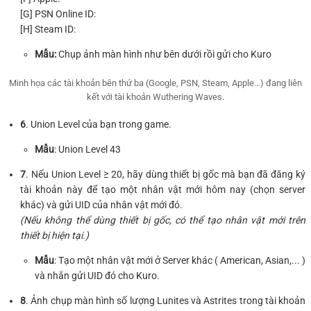
[G] PSN Online ID:
[H] Steam ID:
Mẫu:
Chụp ảnh màn hình như bên dưới rồi gửi cho Kuro
Minh họa các tài khoản bên thứ ba (Google, PSN, Steam, Apple…) đang liên
kết với tài khoản Wuthering Waves.
6
. Union Level
của bạn trong game.
Mẫu
: Union Level 43
7
. Nếu Union Level ≥ 20, hãy dùng thiết bị gốc mà bạn đã đăng ký
tài khoản này để tạo một nhân vật mới hôm nay (chọn server
khác) và gửi UID của nhân vật mới đó.
(Nếu không thể dùng thiết bị gốc, có thể tạo nhân vật mới trên
thiết bị hiện tại.)
Mẫu
: Tạo một nhân vật mới ở Server khác ( American, Asian,... )
và nhắn gửi UID đó cho Kuro.
8
. Ảnh chụp màn hình số lượng Lunites và Astrites trong tài khoản