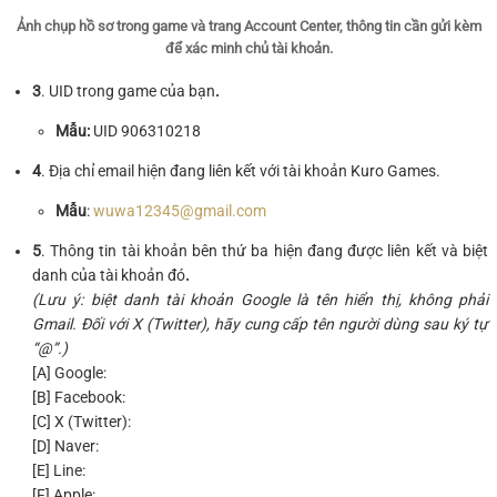
Ảnh chụp hồ sơ trong game và trang Account Center, thông tin cần gửi kèm
để xác minh chủ tài khoản.
3
. UID trong game của bạn
.
Mẫu:
UID
906310218
4
. Địa chỉ email hiện đang liên kết với tài khoản Kuro Games.
Mẫu
:
wuwa12345@gmail.com
5
. Thông tin tài khoản bên thứ ba hiện đang được liên kết và biệt
danh của tài khoản đó
.
(Lưu ý: biệt danh tài khoản Google là tên hiển thị, không phải
Gmail. Đối với X (Twitter), hãy cung cấp tên người dùng sau ký tự
“@”.)
[A] Google:
[B] Facebook:
[C] X (Twitter):
[D] Naver:
[E] Line:
[F] Apple: