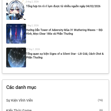
3 thg 2, 2026
Tổng hợp tin rò rỉ lụm được từ nhiều nguồn ngày 04/02/2026
2 thg 2, 2026
Hướng Dẫn Tower of Adversity Mùa 31 Wuthering Waves – Đội
Hình, Mẹo Clear 180s và Phần Thưởng
27 thg 1, 2026
Tổng quan sự kiện Signs of a Silent Star - Lời Giải, Cách Chơi &
Phần Thưởng
25 thg 1, 2026
Tổng hợp tin rò rỉ lụm được từ nhiều nguồn ngày 25/01/2026
Các danh mục
23 thg 1, 2026
Sự Kiện Vĩnh Viễn
(16)
Tóm Tắt Nội Dung Phiên Bản Livestream 3.1 Wuthering Waves
Kiến Thức Game
(6)