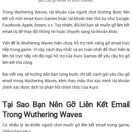
yêu cầu gỡ email tới Kuro Games.
Trong Wuthering Waves, tài khoản của người chơi thường được liên
kết với một email Kuro Games hoặc tài khoản bên thứ ba như Google,
Facebook, Apple, Steam, v.v. Tuy nhiên, đôi khi bạn sẽ muốn gỡ liên kết
email cũ để thay đổi thông tin hoặc chuyển sang tài khoản khác.
Vấn đề là Wuthering Waves hiện chưa hỗ trợ tính năng gỡ email trực
tiếp trong game. Vì vậy, cách duy nhất và an toàn nhất để thực hiện là
liên hệ trực tiếp với đội ngũ hỗ trợ của Kuro Games để yêu cầu họ gỡ
liên kết thủ công.
Bài viết này sẽ hướng dẫn bạn từng bước chi tiết cách gửi yêu cầu gỡ
email trong Wuthering Waves, kèm theo mẫu thư xác minh tài khoản
chính xác được dịch từ phản hồi chính thức của Kuro.
Tại Sao Bạn Nên Gỡ Liên Kết Email
Trong Wuthering Waves
Có nhiều lý do khiến người chơi muốn gỡ liên kết email trong game,
chẳng hạn như: