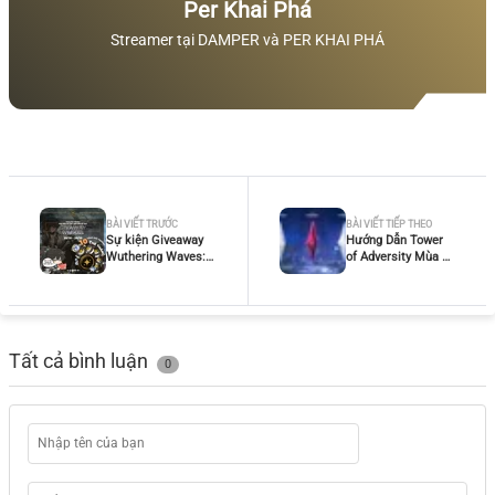
Per Khai Phá
Streamer tại DAMPER và PER KHAI PHÁ
BÀI VIẾT TRƯỚC
BÀI VIẾT TIẾP THEO
Sự kiện Giveaway
Hướng Dẫn Tower
Wuthering Waves:
of Adversity Mùa 28
Cùng Tạo Tierlist -
Wuthering Waves –
May Mắn Gõ Cửa,
Đội Hình, Mẹo Clear
Quà Liền Về Tay!
180s và Phần
Thưởng
Tất cả bình luận
0