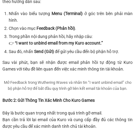
theo hướng dẫn sau:
Nhấn vào biểu tượng
Menu (Terminal)
ở góc trên bên phải màn
hình.
Chọn vào mục
Feedback (Phản hồi)
.
Trong phần nội dung phản hồi, hãy nhập câu:
👉
“I want to unbind email from my Kuro account.”
Sau đó, nhấn
Send (Gửi)
để gửi yêu cầu đến bộ phận hỗ trợ.
Sau vài phút, bạn sẽ nhận được email phản hồi tự động từ Kuro
Games với tiêu đề liên quan đến việc xác minh thông tin tài khoản.
Mở Feedback trong Wuthering Waves và nhắn tin “I want unbind email” cho
bộ phận hỗ trợ để bắt đầu quy trình gỡ liên kết email tài khoản của bạn.
Bước 2: Gửi Thông Tin Xác Minh Cho Kuro Games
Đây là bước quan trọng nhất trong quá trình gỡ email.
Bạn cần trả lời lại email của Kuro và cung cấp đầy đủ các thông tin
được yêu cầu để xác minh danh tính chủ tài khoản.