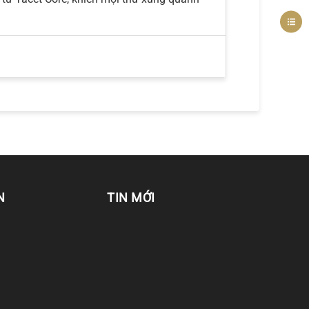
N
TIN MỚI