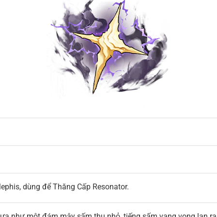
ephis, dùng để Thăng Cấp Resonator.
ựa như một đám mây sấm thu nhỏ, tiếng sấm vang vọng lan ra 