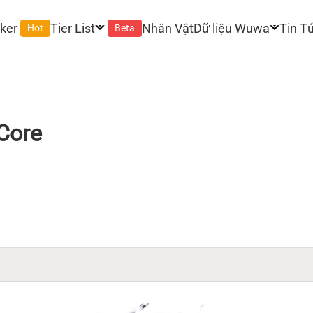
ker
Tier List
Nhân Vật
Dữ liệu Wuwa
Tin T
Hot
Beta
Core