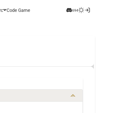
ức
Code Game
694