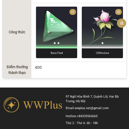
x1
x2
Công thức
Base Fluid
Cliffrecluse
Điểm thưởng
400
thành thạo
97 Ngõ Hòa Bình 7, Quỳnh Lôi, Hai Bà
Trưng, Hà Nội
Email:
wwplus.net@gmail.com
Hotline:
+84335565665
Thứ 2 - Thứ 6: 6h - 18h