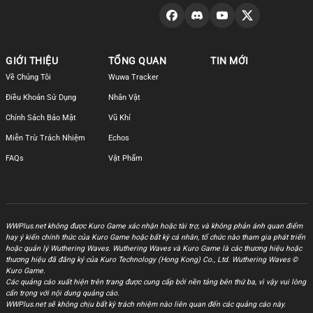
GIỚI THIỆU
TỔNG QUAN
TIN MỚI
Về Chúng Tôi
Wuwa Tracker
Điều Khoản Sử Dụng
Nhân Vật
Chính Sách Bảo Mật
Vũ Khí
Miễn Trừ Trách Nhiệm
Echos
FAQs
Vật Phẩm
WWPlus.net không được Kuro Game xác nhận hoặc tài trợ, và không phản ánh quan điểm
hay ý kiến chính thức của Kuro Game hoặc bất kỳ cá nhân, tổ chức nào tham gia phát triển
hoặc quản lý Wuthering Waves. Wuthering Waves và Kuro Game là các thương hiệu hoặc
thương hiệu đã đăng ký của Kuro Technology (Hong Kong) Co., Ltd. Wuthering Waves ©
Kuro Game.
Các quảng cáo xuất hiện trên trang được cung cấp bởi nền tảng bên thứ ba, vì vậy vui lòng
cẩn trọng với nội dung quảng cáo.
WWPlus.net sẽ không chịu bất kỳ trách nhiệm nào liên quan đến các quảng cáo này.