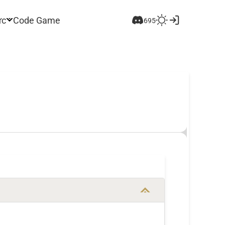
ức
Code Game
695