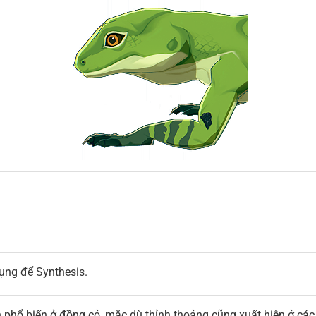
ụng để Synthesis.
lằn phổ biến ở đồng cỏ, mặc dù thỉnh thoảng cũng xuất hiện ở các