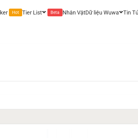
ker
Tier List
Nhân Vật
Dữ liệu Wuwa
Tin T
Hot
Beta