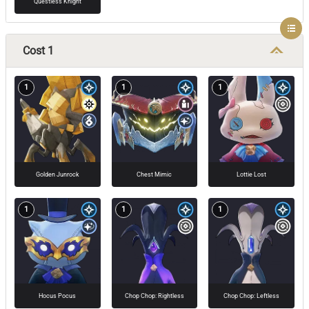
Questless Knight
Cost 1
1
1
1
Golden Junrock
Chest Mimic
Lottie Lost
1
1
1
Hocus Pocus
Chop Chop: Rightless
Chop Chop: Leftless