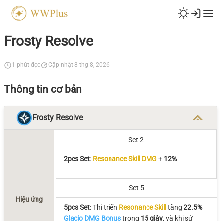
Frosty Resolve
1 phút đọc
Cập nhật 8 thg 8, 2026
Thông tin cơ bản
Frosty Resolve
Set 2
2pcs Set
:
Resonance Skill DMG
+
12%
Set 5
Hiệu ứng
5pcs Set
: Thi triển
Resonance Skill
tăng
22.5%
Glacio DMG Bonus
trong
15 giây
, và khi sử