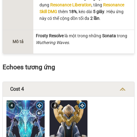
dụng
Resonance Liberation
, tăng
Resonance
Skill DMG
thêm
18%
, kéo dài
5 giây
. Hiệu ứng
này có thể cộng dồn tối đa
2 lần
.
Frosty Resolve
là một trong những
Sonata
trong
Mô tả
Wuthering Waves
.
Echoes tương ứng
Cost 4
4
4