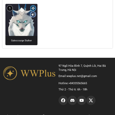
1
Galescourge Stalker
97 Ngõ Hòa Bình 7, Quỳnh Lôi, Hai Bà
Trưng, Hà Nội
Email:
wwplus.net@gmail.com
Hotline:
+84335565665
Thứ 2 - Thứ 6: 6h - 18h