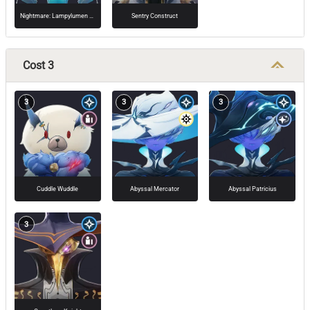
Nightmare: Lampylumen Myriad
Sentry Construct
Cost 3
3
3
3
Cuddle Wuddle
Abyssal Mercator
Abyssal Patricius
3