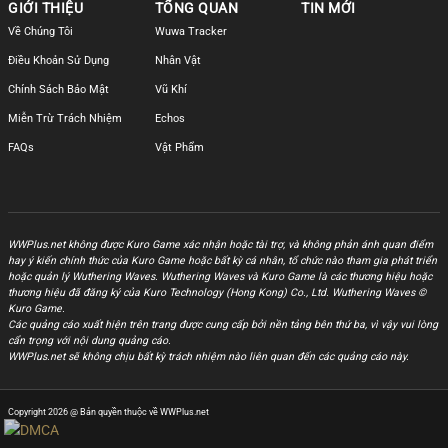
GIỚI THIỆU
TỔNG QUAN
TIN MỚI
Về Chúng Tôi
Wuwa Tracker
Điều Khoản Sử Dụng
Nhân Vật
Chính Sách Bảo Mật
Vũ Khí
Miễn Trừ Trách Nhiệm
Echos
FAQs
Vật Phẩm
WWPlus.net không được Kuro Game xác nhận hoặc tài trợ, và không phản ánh quan điểm
hay ý kiến chính thức của Kuro Game hoặc bất kỳ cá nhân, tổ chức nào tham gia phát triển
hoặc quản lý Wuthering Waves. Wuthering Waves và Kuro Game là các thương hiệu hoặc
thương hiệu đã đăng ký của Kuro Technology (Hong Kong) Co., Ltd. Wuthering Waves ©
Kuro Game.
Các quảng cáo xuất hiện trên trang được cung cấp bởi nền tảng bên thứ ba, vì vậy vui lòng
cẩn trọng với nội dung quảng cáo.
WWPlus.net sẽ không chịu bất kỳ trách nhiệm nào liên quan đến các quảng cáo này.
Copyright 2026 @ Bản quyền thuộc về WWPlus.net