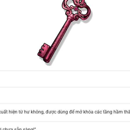
xuất hiện từ hư không, được dùng để mở khóa các tầng hầm th
 chưa sẵn sàng!”