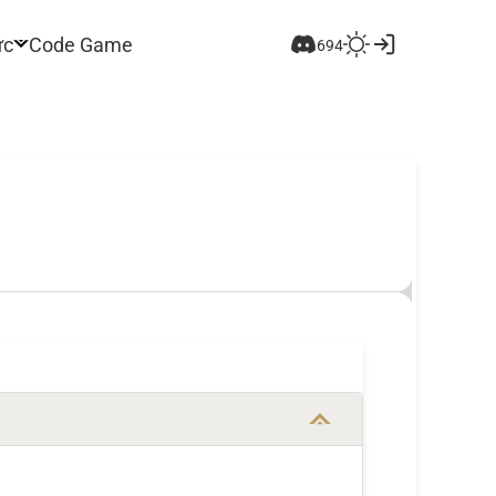
ức
Code Game
694