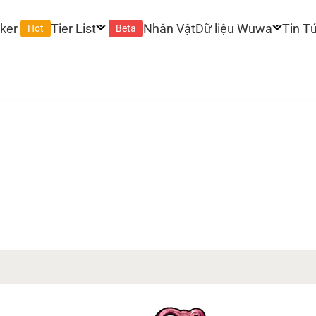
ker
Tier List
Nhân Vật
Dữ liệu Wuwa
Tin T
Hot
Beta