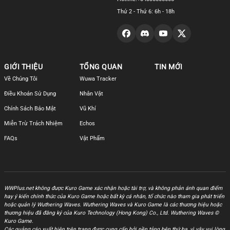
Thứ 2 - Thứ 6: 6h - 18h
GIỚI THIỆU
TỔNG QUAN
TIN MỚI
Về Chúng Tôi
Wuwa Tracker
Điều Khoản Sử Dụng
Nhân Vật
Chính Sách Bảo Mật
Vũ Khí
Miễn Trừ Trách Nhiệm
Echos
FAQs
Vật Phẩm
WWPlus.net không được Kuro Game xác nhận hoặc tài trợ, và không phản ánh quan điểm
hay ý kiến chính thức của Kuro Game hoặc bất kỳ cá nhân, tổ chức nào tham gia phát triển
hoặc quản lý Wuthering Waves. Wuthering Waves và Kuro Game là các thương hiệu hoặc
thương hiệu đã đăng ký của Kuro Technology (Hong Kong) Co., Ltd. Wuthering Waves ©
Kuro Game.
Các quảng cáo xuất hiện trên trang được cung cấp bởi nền tảng bên thứ ba, vì vậy vui lòng