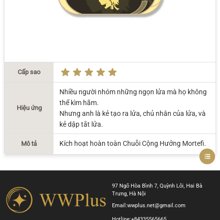
Cấp sao
Nhiều người nhóm những ngọn lửa mà họ không
thể kìm hãm.
Hiệu ứng
Nhưng anh là kẻ tạo ra lửa, chủ nhân của lửa, và
kẻ dập tắt lửa.
Kích hoạt hoàn toàn Chuỗi Cộng Hưởng Mortefi.
Mô tả
97 Ngõ Hòa Bình 7, Quỳnh Lôi, Hai Bà
Trưng, Hà Nội
Email:
wwplus.net@gmail.com
Hotline:
+84335565665