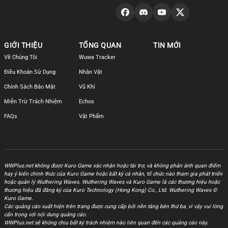
GIỚI THIỆU
TỔNG QUAN
TIN MỚI
Về Chúng Tôi
Wuwa Tracker
Điều Khoản Sử Dụng
Nhân Vật
Chính Sách Bảo Mật
Vũ Khí
Miễn Trừ Trách Nhiệm
Echos
FAQs
Vật Phẩm
WWPlus.net không được Kuro Game xác nhận hoặc tài trợ, và không phản ánh quan điểm
hay ý kiến chính thức của Kuro Game hoặc bất kỳ cá nhân, tổ chức nào tham gia phát triển
hoặc quản lý Wuthering Waves. Wuthering Waves và Kuro Game là các thương hiệu hoặc
thương hiệu đã đăng ký của Kuro Technology (Hong Kong) Co., Ltd. Wuthering Waves ©
Kuro Game.
Các quảng cáo xuất hiện trên trang được cung cấp bởi nền tảng bên thứ ba, vì vậy vui lòng
cẩn trọng với nội dung quảng cáo.
WWPlus.net sẽ không chịu bất kỳ trách nhiệm nào liên quan đến các quảng cáo này.