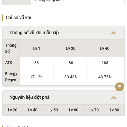
Chỉ số vũ khí
Thông số vũ khí mỗi cấp
Thông
Lv 1
Lv 20
Lv 40
Số
ATK
33
86
163
Energy
17.12%
30.43%
43.75%
Regen
Nguyên liệu đột phá
Lv 20
Lv 40
Lv 50
Lv 60
Lv 70
Lv 80