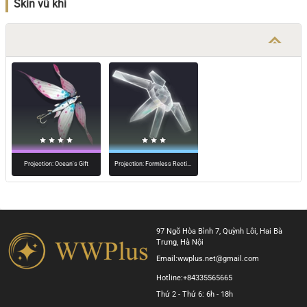
Skin vũ khí
Projection: Ocean's Gift
Projection: Formless Rectifier
97 Ngõ Hòa Bình 7, Quỳnh Lôi, Hai Bà
Trưng, Hà Nội
Email:
wwplus.net@gmail.com
Hotline:
+84335565665
Thứ 2 - Thứ 6: 6h - 18h