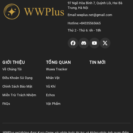
97 Ngõ Hòa Bình 7, Quỳnh Lôi, Hai Bà
Trưng, Hà Nội
Email:
wwplus.net@gmail.com
Hotline:
+84335565665
Thứ 2 - Thứ 6: 6h - 18h
GIỚI THIỆU
TỔNG QUAN
TIN MỚI
Về Chúng Tôi
Wuwa Tracker
Điều Khoản Sử Dụng
Nhân Vật
Chính Sách Bảo Mật
Vũ Khí
Miễn Trừ Trách Nhiệm
Echos
FAQs
Vật Phẩm
WWPlus.net không được Kuro Game xác nhận hoặc tài trợ, và không phản ánh quan điểm