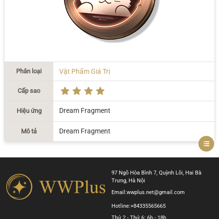
Phân loại
Vật Phẩm Giá Trị
Cấp sao
Dream Fragment
Hiệu ứng
Dream Fragment
Mô tả
97 Ngõ Hòa Bình 7, Quỳnh Lôi, Hai Bà
Trưng, Hà Nội
Email:
wwplus.net@gmail.com
Hotline:
+84335565665
Thứ 2 - Thứ 6: 6h - 18h