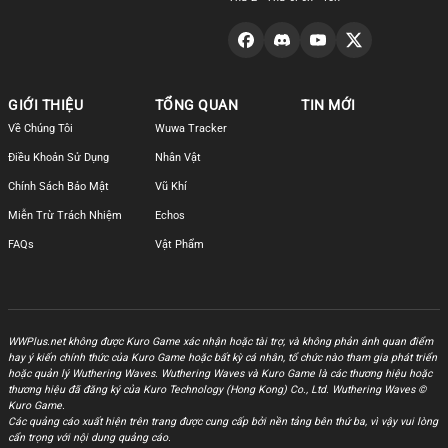
GIỚI THIỆU
TỔNG QUAN
TIN MỚI
Về Chúng Tôi
Wuwa Tracker
Điều Khoản Sử Dụng
Nhân Vật
Chính Sách Bảo Mật
Vũ Khí
Miễn Trừ Trách Nhiệm
Echos
FAQs
Vật Phẩm
WWPlus.net không được Kuro Game xác nhận hoặc tài trợ, và không phản ánh quan điểm
hay ý kiến chính thức của Kuro Game hoặc bất kỳ cá nhân, tổ chức nào tham gia phát triển
hoặc quản lý Wuthering Waves. Wuthering Waves và Kuro Game là các thương hiệu hoặc
thương hiệu đã đăng ký của Kuro Technology (Hong Kong) Co., Ltd. Wuthering Waves ©
Kuro Game.
Các quảng cáo xuất hiện trên trang được cung cấp bởi nền tảng bên thứ ba, vì vậy vui lòng
cẩn trọng với nội dung quảng cáo.