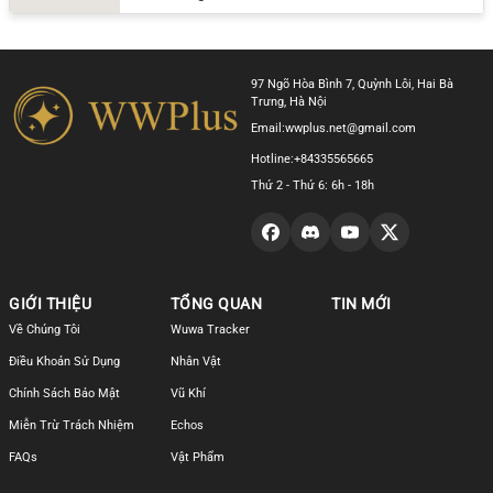
97 Ngõ Hòa Bình 7, Quỳnh Lôi, Hai Bà
Trưng, Hà Nội
Email:
wwplus.net@gmail.com
Hotline:
+84335565665
Thứ 2 - Thứ 6: 6h - 18h
GIỚI THIỆU
TỔNG QUAN
TIN MỚI
Về Chúng Tôi
Wuwa Tracker
Điều Khoản Sử Dụng
Nhân Vật
Chính Sách Bảo Mật
Vũ Khí
Miễn Trừ Trách Nhiệm
Echos
FAQs
Vật Phẩm