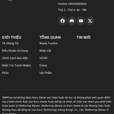
Hotline:
+84335565665
Thứ 2 - Thứ 6: 6h - 18h
GIỚI THIỆU
TỔNG QUAN
TIN MỚI
Về Chúng Tôi
Wuwa Tracker
Điều Khoản Sử Dụng
Nhân Vật
Chính Sách Bảo Mật
Vũ Khí
Miễn Trừ Trách Nhiệm
Echos
FAQs
Vật Phẩm
WWPlus.net không được Kuro Game xác nhận hoặc tài trợ, và không phản ánh quan điểm
hay ý kiến chính thức của Kuro Game hoặc bất kỳ cá nhân, tổ chức nào tham gia phát triển
hoặc quản lý Wuthering Waves. Wuthering Waves và Kuro Game là các thương hiệu hoặc
thương hiệu đã đăng ký của Kuro Technology (Hong Kong) Co., Ltd. Wuthering Waves ©
Kuro Game.