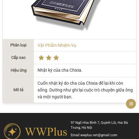
Phân loại
Vật Phẩm Nhiệm Vụ
Cấp sao
Nhật ký của cha Chixia.
Hiệu ứng
Cuốn nhật ký do cha của Chixia để lại khi còn
Mô tả
sống. Dường như ghi lại cuộc trò chuyện giữa ông
và một người bạn.
97 Ngõ Hòa Bình 7, Quỳnh Lôi, Hai Bà
Trưng, Hà Nội
Email:
wwplus.net@gmail.com