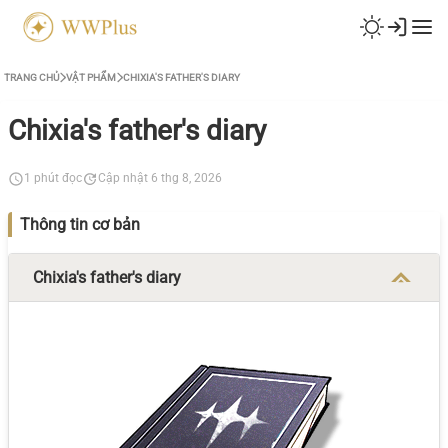
TRANG CHỦ
VẬT PHẨM
CHIXIA'S FATHER'S DIARY
Chixia's father's diary
1 phút đọc
Cập nhật 6 thg 8, 2026
Thông tin cơ bản
Chixia's father's diary