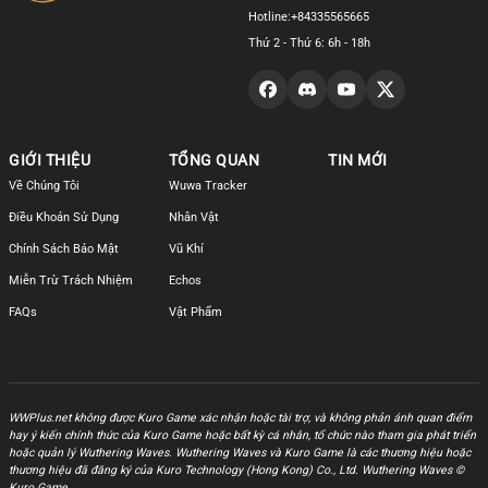
Hotline:
+84335565665
Thứ 2 - Thứ 6: 6h - 18h
GIỚI THIỆU
TỔNG QUAN
TIN MỚI
Về Chúng Tôi
Wuwa Tracker
Điều Khoản Sử Dụng
Nhân Vật
Chính Sách Bảo Mật
Vũ Khí
Miễn Trừ Trách Nhiệm
Echos
FAQs
Vật Phẩm
WWPlus.net không được Kuro Game xác nhận hoặc tài trợ, và không phản ánh quan điểm
hay ý kiến chính thức của Kuro Game hoặc bất kỳ cá nhân, tổ chức nào tham gia phát triển
hoặc quản lý Wuthering Waves. Wuthering Waves và Kuro Game là các thương hiệu hoặc
thương hiệu đã đăng ký của Kuro Technology (Hong Kong) Co., Ltd. Wuthering Waves ©
Kuro Game.