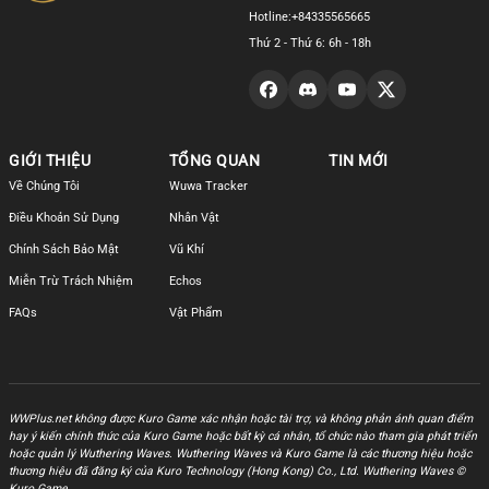
Hotline:
+84335565665
Thứ 2 - Thứ 6: 6h - 18h
GIỚI THIỆU
TỔNG QUAN
TIN MỚI
Về Chúng Tôi
Wuwa Tracker
Điều Khoản Sử Dụng
Nhân Vật
Chính Sách Bảo Mật
Vũ Khí
Miễn Trừ Trách Nhiệm
Echos
FAQs
Vật Phẩm
WWPlus.net không được Kuro Game xác nhận hoặc tài trợ, và không phản ánh quan điểm
hay ý kiến chính thức của Kuro Game hoặc bất kỳ cá nhân, tổ chức nào tham gia phát triển
hoặc quản lý Wuthering Waves. Wuthering Waves và Kuro Game là các thương hiệu hoặc
thương hiệu đã đăng ký của Kuro Technology (Hong Kong) Co., Ltd. Wuthering Waves ©
Kuro Game.