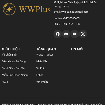
97 Ngõ Hòa Bình 7, Quỳnh Lôi, Hai Bà
Trưng, Hà Nội
Email:
wwplus.net@gmail.com
Hotline:
+84335565665
Thứ 2 - Thứ 6: 6h - 18h
GIỚI THIỆU
TỔNG QUAN
TIN MỚI
Về Chúng Tôi
Wuwa Tracker
Điều Khoản Sử Dụng
Nhân Vật
Chính Sách Bảo Mật
Vũ Khí
Miễn Trừ Trách Nhiệm
Echos
FAQs
Vật Phẩm
WWPlus.net không được Kuro Game xác nhận hoặc tài trợ, và không phản ánh quan điểm