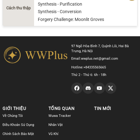
Synthesis - Purification
Cách thu thập
Synthesis - Conversion
Forgery Challenge: Moonlit Groves
97 Ngõ Hòa Bình 7, Quỳnh Lôi, Hai Bà
Trưng, Hà Nội
Email:
wwplus.net@gmail.com
Hotline:
+84335565665
Thứ 2 - Thứ 6: 6h - 18h
GIỚI THIỆU
TỔNG QUAN
TIN MỚI
Về Chúng Tôi
Wuwa Tracker
Điều Khoản Sử Dụng
Nhân Vật
Chính Sách Bảo Mật
Vũ Khí