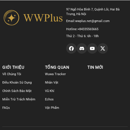
97 Ngõ Hòa Bình 7, Quỳnh Lôi, Hai Bà
Trưng, Hà Nội
Email:
wwplus.net@gmail.com
Hotline:
+84335565665
Thứ 2 - Thứ 6: 6h - 18h
GIỚI THIỆU
TỔNG QUAN
TIN MỚI
Về Chúng Tôi
Wuwa Tracker
Điều Khoản Sử Dụng
Nhân Vật
Chính Sách Bảo Mật
Vũ Khí
Miễn Trừ Trách Nhiệm
Echos
FAQs
Vật Phẩm