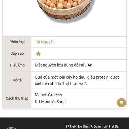
Phân loại
Tài Nguyên
Cấp sao
Một nguyên liệu dùng để Nấu Ăn.
Hiệu ứng
Quả của một loài cây họ đậu, giàu protein, được
Mô tả
biết đến như là "thịt thực vật".
Mahe's Grocery
Cách thu thập
KU-Money's Shop
97 Ngõ Hòa Bình 7, Quỳnh Lôi, Hai Bà