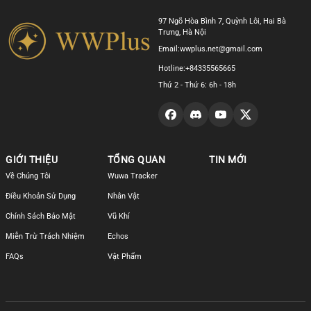
97 Ngõ Hòa Bình 7, Quỳnh Lôi, Hai Bà
Trưng, Hà Nội
Email:
wwplus.net@gmail.com
Hotline:
+84335565665
Thứ 2 - Thứ 6: 6h - 18h
GIỚI THIỆU
TỔNG QUAN
TIN MỚI
Về Chúng Tôi
Wuwa Tracker
Điều Khoản Sử Dụng
Nhân Vật
Chính Sách Bảo Mật
Vũ Khí
Miễn Trừ Trách Nhiệm
Echos
FAQs
Vật Phẩm