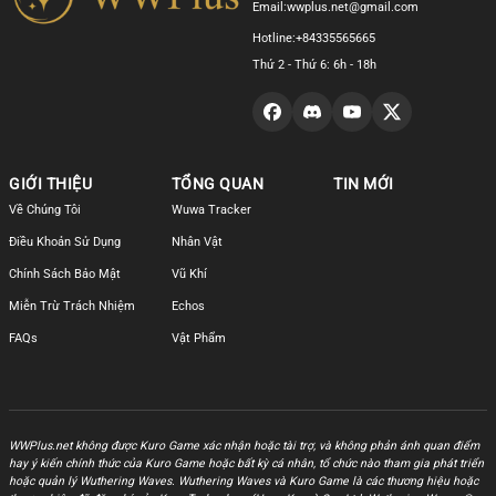
Email:
wwplus.net@gmail.com
Hotline:
+84335565665
Thứ 2 - Thứ 6: 6h - 18h
GIỚI THIỆU
TỔNG QUAN
TIN MỚI
Về Chúng Tôi
Wuwa Tracker
Điều Khoản Sử Dụng
Nhân Vật
Chính Sách Bảo Mật
Vũ Khí
Miễn Trừ Trách Nhiệm
Echos
FAQs
Vật Phẩm
WWPlus.net không được Kuro Game xác nhận hoặc tài trợ, và không phản ánh quan điểm
hay ý kiến chính thức của Kuro Game hoặc bất kỳ cá nhân, tổ chức nào tham gia phát triển
hoặc quản lý Wuthering Waves. Wuthering Waves và Kuro Game là các thương hiệu hoặc