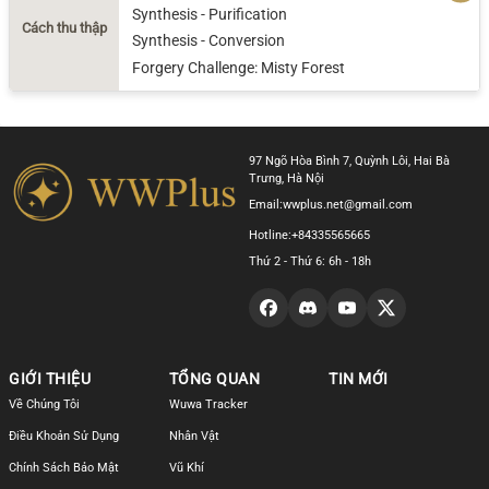
Synthesis - Purification
Cách thu thập
Synthesis - Conversion
Forgery Challenge: Misty Forest
97 Ngõ Hòa Bình 7, Quỳnh Lôi, Hai Bà
Trưng, Hà Nội
Email:
wwplus.net@gmail.com
Hotline:
+84335565665
Thứ 2 - Thứ 6: 6h - 18h
GIỚI THIỆU
TỔNG QUAN
TIN MỚI
Về Chúng Tôi
Wuwa Tracker
Điều Khoản Sử Dụng
Nhân Vật
Chính Sách Bảo Mật
Vũ Khí