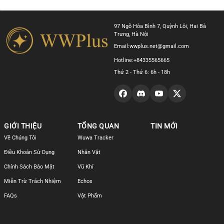
97 Ngõ Hòa Bình 7, Quỳnh Lôi, Hai Bà
Trưng, Hà Nội
Email:
wwplus.net@gmail.com
Hotline:
+84335565665
Thứ 2 - Thứ 6: 6h - 18h
GIỚI THIỆU
TỔNG QUAN
TIN MỚI
Về Chúng Tôi
Wuwa Tracker
Điều Khoản Sử Dụng
Nhân Vật
Chính Sách Bảo Mật
Vũ Khí
Miễn Trừ Trách Nhiệm
Echos
FAQs
Vật Phẩm