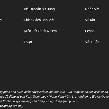
Điều Khoản Sử Dụng
Nhân Vật
i
Chính Sách Bảo Mật
Vũ Khí
Miễn Trừ Trách Nhiệm
Echos
FAQs
Vật Phẩm
g phản ánh quan điểm hay ý kiến chính thức của Kuro Game hoặc bất kỳ cá nhân, 
iệu đã đăng ký của Kuro Technology (Hong Kong) Co., Ltd. Wuthering Waves © Ku
 thứ ba, vì vậy vui lòng cẩn trọng với nội dung quảng cáo.
ác quảng cáo này.