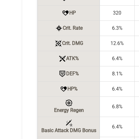
HP
320
Crit. Rate
6.3%
Crit. DMG
12.6%
ATK%
6.4%
DEF%
8.1%
HP%
6.4%
6.8%
Energy Regen
6.4%
Basic Attack DMG Bonus