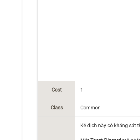
Cost
1
Class
Common
Kẻ địch này có kháng sát 