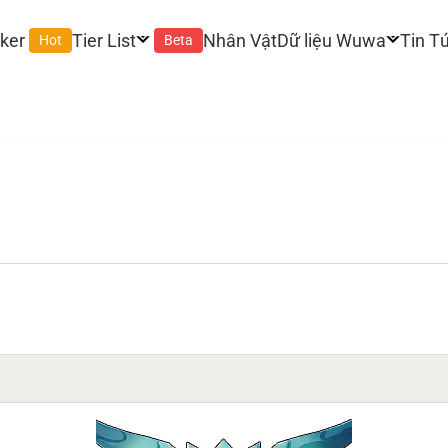
ker
Tier List
Nhân Vật
Dữ liệu Wuwa
Tin T
Hot
Beta