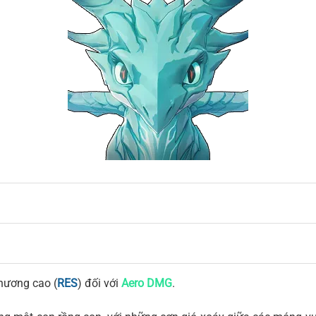
thương cao (
RES
) đối với
Aero DMG
.