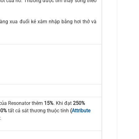
ốt của nó. Thường được tìm thấy sống theo
sàng xua đuổi kẻ xâm nhập bằng hơi thở và
ủa Resonator thêm
15%
. Khi đạt
250%
30%
tất cả sát thương thuộc tính
(
Attribute
.