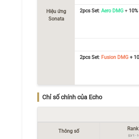
2pcs Set
:
Aero DMG
+
10%
Hiệu ứng
Sonata
2pcs Set
:
Fusion DMG
+ 1
Chỉ số chính của Echo
Rank
Thông số
(LV 1 - 1