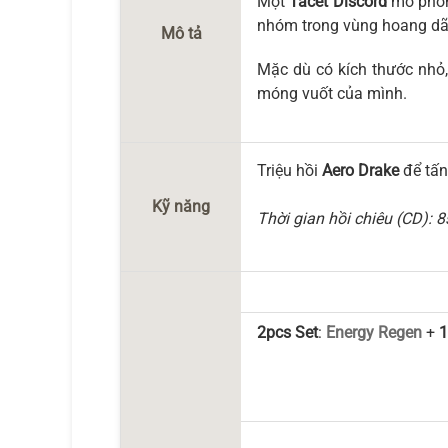
Một
Tacet Discord
mô phỏng
nhóm trong vùng hoang dã
Mô tả
Mặc dù có kích thước nhỏ,
móng vuốt của mình.
Triệu hồi
Aero Drake
để tấn
Kỹ năng
Thời gian hồi chiêu (CD): 8
2pcs Set
:
Energy Regen
+