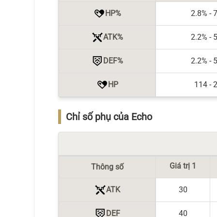
HP%
2.8% - 
ATK%
2.2% - 
DEF%
2.2% - 
HP
114 - 
Chỉ số phụ của Echo
Giá trị 1
Thông số
ATK
30
DEF
40