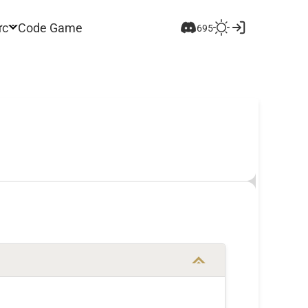
ức
Code Game
695