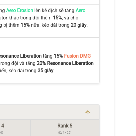
ứng
Aero Erosion
lên kẻ địch sẽ tăng
Aero
tor khác trong đội thêm
15%
, và cho
g bị thêm
15%
nữa, kéo dài trong
20 giây
.
sonance Liberation
tăng
15%
Fusion DMG
trong đội và tăng
20% Resonance Liberation
iển, kéo dài trong
35 giây
.
 4
Rank 5
20)
(LV 1 - 25)