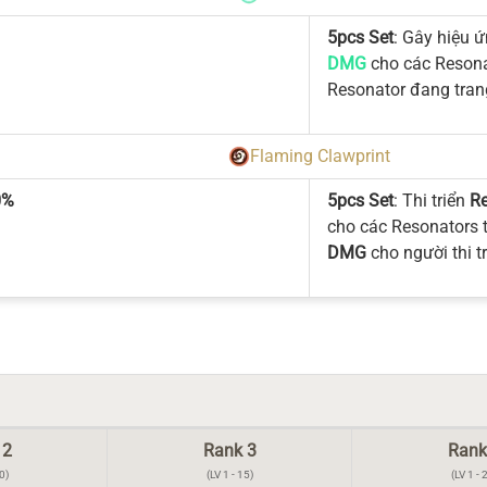
5pcs Set
: Gây hiệu 
DMG
cho các Resona
Resonator đang tran
Flaming Clawprint
0%
5pcs Set
: Thi triển
Re
cho các Resonators 
DMG
cho người thi tr
 2
Rank 3
Rank
0)
(LV 1 - 15)
(LV 1 - 