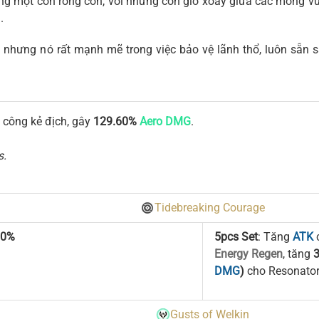
 một con rồng con, với những cơn gió xoáy giữa các móng vu
.
 nhưng nó rất mạnh mẽ trong việc bảo vệ lãnh thổ, luôn sẵn 
 công kẻ địch, gây
129.60%
Aero DMG
.
s.
Tidebreaking Courage
10%
5pcs Set
: Tăng
ATK
c
Energy Regen
, tăng
DMG
)
cho Resonator
Gusts of Welkin