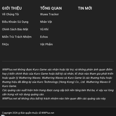
GIỚI THIỆU
TỔNG QUAN
TIN MỚI
Về Chúng Tôi
Wuwa Tracker
Điều Khoản Sử Dụng
Nhân Vật
Chính Sách Bảo Mật
Vũ Khí
Miễn Trừ Trách Nhiệm
Echos
FAQs
Vật Phẩm
WWPlus.net không được Kuro Game xác nhận hoặc tài trợ, và không phản ánh quan điểm
hay ý kiến chính thức của Kuro Game hoặc bất kỳ cá nhân, tổ chức nào tham gia phát triển
hoặc quản lý Wuthering Waves. Wuthering Waves và Kuro Game là các thương hiệu hoặc
thương hiệu đã đăng ký của Kuro Technology (Hong Kong) Co., Ltd. Wuthering Waves ©
Kuro Game.
Các quảng cáo xuất hiện trên trang được cung cấp bởi nền tảng bên thứ ba, vì vậy vui lòng
cẩn trọng với nội dung quảng cáo.
WWPlus.net sẽ không chịu bất kỳ trách nhiệm nào liên quan đến các quảng cáo này.
Copyright 2026 @ Bản quyền thuộc về WWPlus.net