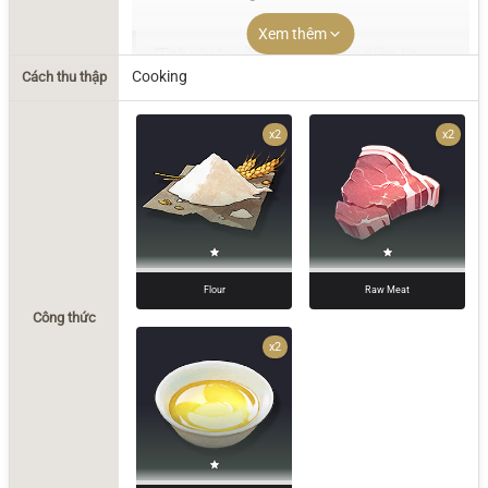
Xem thêm
"Tình yêu truyền cảm hứng cho niềm tin,
Cooking
niềm tin nuôi dưỡng sự sẻ chia, và sự sẻ chia
Cách thu thập
đưa tình yêu trở về trọn vẹn."
x2
x2
Flour
Raw Meat
Công thức
x2