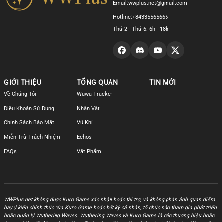
Email:
wwplus.net@gmail.com
Hotline:
+84335565665
Thứ 2 - Thứ 6: 6h - 18h
GIỚI THIỆU
TỔNG QUAN
TIN MỚI
Về Chúng Tôi
Wuwa Tracker
Điều Khoản Sử Dụng
Nhân Vật
Chính Sách Bảo Mật
Vũ Khí
Miễn Trừ Trách Nhiệm
Echos
FAQs
Vật Phẩm
WWPlus.net không được Kuro Game xác nhận hoặc tài trợ, và không phản ánh quan điểm
hay ý kiến chính thức của Kuro Game hoặc bất kỳ cá nhân, tổ chức nào tham gia phát triển
hoặc quản lý Wuthering Waves. Wuthering Waves và Kuro Game là các thương hiệu hoặc