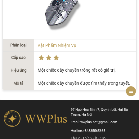
Phân loại
Vật Phẩm Nhiệm Vụ
Cấp sao
Một chiếc dây chuyền trông rất có giá trị.
Hiệu ứng
Một chiếc dây chuyền được tìm thấy trong tuyết.
Mô tả
97 Ngõ Hòa Bình 7, Quỳnh Lôi, Hai Bà
Trưng, Hà Nội
Email:
wwplus.net@gmail.com
Hotline:
+84335565665
Thứ 2 - Thứ 6: 6h - 18h