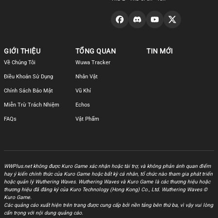
GIỚI THIỆU
TỔNG QUAN
TIN MỚI
Về Chúng Tôi
Wuwa Tracker
Điều Khoản Sử Dụng
Nhân Vật
Chính Sách Bảo Mật
Vũ Khí
Miễn Trừ Trách Nhiệm
Echos
FAQs
Vật Phẩm
WWPlus.net không được Kuro Game xác nhận hoặc tài trợ, và không phản ánh quan điểm
hay ý kiến chính thức của Kuro Game hoặc bất kỳ cá nhân, tổ chức nào tham gia phát triển
hoặc quản lý Wuthering Waves. Wuthering Waves và Kuro Game là các thương hiệu hoặc
thương hiệu đã đăng ký của Kuro Technology (Hong Kong) Co., Ltd. Wuthering Waves ©
Kuro Game.
Các quảng cáo xuất hiện trên trang được cung cấp bởi nền tảng bên thứ ba, vì vậy vui lòng
cẩn trọng với nội dung quảng cáo.